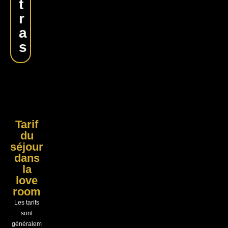
t
r
a
s
Tarif
du
séjour
dans
la
love
room
Les tarifs
sont
généralem