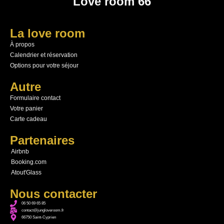
Love room 66
La love room
À propos
Calendrier et réservation
Options pour votre séjour
Autre
Formulaire contact
Votre panier
Carte cadeau
Partenaires
Airbnb
Booking.com
Atout'Glass
Nous contacter
06 50 69 65 85
contact@jungloveroom.fr
66750 Saint-Cyprien