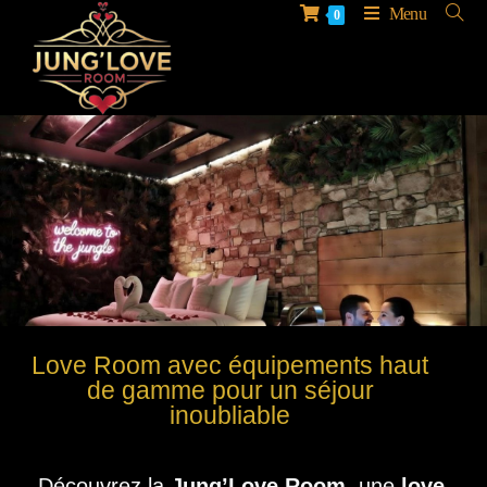
Menu
0
Love Room avec équipements haut
de gamme pour un séjour
inoubliable
Découvrez la
Jung’Love Room
, une
love